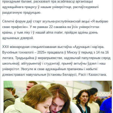
прахаднымі баламі, расказвалі пра асаблівасці арганізацыі
адукацыйнага працэсу ў нашым універсітэце, распаўсюджвалі
раздатачную прадукцыю.
Сёлетні форум даў старт агульна-рэспубліканскай акцыі «Я выбіраю
сваю прафесію». У яе рамках 22 сакавіка ва ўсіх універсітэтах
краіны, у тым ліку і ў нашай
alma mater
, пройдзе адзіны дзень
адчыненых дзвярэй.
XXIІ міжнародная спецыялізаваная выстаўка «Адукацыя і кар’ера.
Вучэбныя тэхналогіі – 2025» працавала ў Мінску ў перыяд з 14 па 16
лютага. Традыцыйна ў мерапрыемстве, надзвычай папулярным сярод
школьнікаў, абітурыентаў і студэнтаў, прыняў актыўны ўдзел і наш
універсітэт. Увогуле ж свае адукацыйныя прапановы і набыткі
дэманстравалі навучальныя ўстановы Беларусі, Расіі і Казахстана.