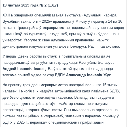
19 лютага 2025 года № 2 (1317)
XXIІ міжнародная спецыялізаваная выстаўка «Адукацыя і кар’ера.
Вучэбныя тэхналогіі – 2025» працавала ў Мінску ў перыяд з 14 па 16
лютага. Традыцыйна ў мерапрыемстве, надзвычай папулярным сярод
школьнікаў, абітурыентаў і студэнтаў, прыняў актыўны ўдзел і наш
універсітэт. Увогуле ж свае адукацыйныя прапановы і набыткі
дэманстравалі навучальныя ўстановы Беларусі, Расіі і Казахстана.
У першы дзень работы выстаўкі з прывітальным словам да яе
наведвальнікаў звярнуўся міністр адукацыі Рэспублікі Беларусь
Андрэй Іванавіч Іванец
. Ва ўрачыстай цырымоніі яе адкрыцця
таксама прыняў удзел рэктар БДПУ
Аляксандр Іванавіч Жук
.
На працягу трох дзён мерапрыемства наведалі больш за 15 тысяч
чалавек. І многія з іх надоўга затрымліваліся каля павільёна БДПУ,
дзе было цікава, інтэрактыўна і карысна. Выкладчыкі і студэнты
праводзілі для гасцей выстаўкі, майстар-класы, практыкумы,
прэзентацыі, інтэрактыўныя тэсты. Яны вычарпальна адказвалі на
пытанні патэнцыйных абітурыентаў, звязаныя з парадкам прыёму ў
БДПУ ў 2025 г., пералікам спецыяльнасцей і прафілізацый,