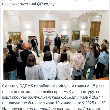
пры выкарыстанні
QR
-кодаў.
Сёлета ў БДПУ ў параўнанні з мінулым годам у 1,5 раза
выраслі кантрольныя лічбы прыёму ў аспірантуру за
кошт
сродкаў рэспубліканскага бюджэту
. Калі ў 2024 г.
на навучанне было залічана 19 чалавек, то ў 2025 г. – 30.
На навучанне
на платнай аснове
залічаны 7 чалавек,