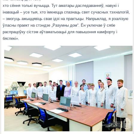
хто сёння толькі вучыцца. Тут аматары даследаванняў, навукі і
інавацый – усе тыя, хто імкнецца спазнаць свет сучасных тэхналогій,
– змогуць ажыццявіць свае ідэі на практыцы. Напрыклад, я рэалізую
ўласны праект на стэндзе „Разумны дом“. Ён уключае ў сябе
распрацоўку сістэм аўтаматызацыі для павышэння камфорту і
бяспекі».