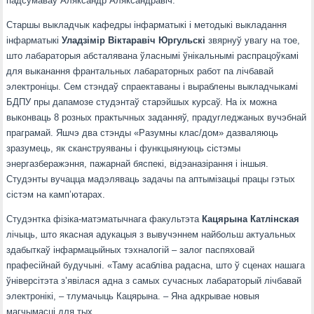
падсумаваў Аляксандр Аляксандравіч.
Старшы выкладчык кафедры інфарматыкі і методыкі выкладання
інфарматыкі
Уладзімір Віктаравіч Юргульскі
звярнуў увагу на тое,
што лабараторыя абсталявана ўласнымі ўнікальнымі распрацоўкамі
для выканання франтальных лабараторных работ па лічбавай
электроніцы. Сем стэндаў спраектаваны і выраблены выкладчыкамі
БДПУ пры дапамозе студэнтаў старэйшых курсаў. На іх можна
выконваць 8 розных практычных заданняў, прадугледжаных вучэбнай
праграмай. Яшчэ два стэнды «Разумны клас/дом» дазваляюць
зразумець, як сканструяваны і функцыянуюць сістэмы
энергазберажэння, пажарнай бяспекі, відэаназірання і іншыя.
Студэнты вучацца мадэляваць задачы па аптымізацыі працы гэтых
сістэм на камп’ютарах.
Студэнтка фізіка-матэматычнага факультэта
Кацярына Катлінская
лічыць, што якасная адукацыя з вывучэннем найбольш актуальных
здабыткаў інфармацыйных тэхналогій – залог паспяховай
прафесійнай будучыні. «Таму асабліва радасна, што ў сценах нашага
ўніверсітэта з’явілася адна з самых сучасных лабараторый лічбавай
электронікі, – тлумачыць Кацярына. – Яна адкрывае новыя
магчымасці для тых,