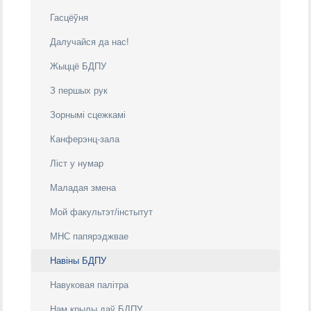
Гасцёўня
Далучайся да нас!
Жыццё БДПУ
З першых рук
Зорнымі сцежкамi
Канферэнц-зала
Ліст у нумар
Маладая змена
Мой факультэт/інстытут
МНС папярэджвае
Навіны БДПУ
Навуковая палітра
Нам крылы даў БДПУ