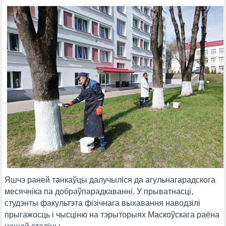
Яшчэ раней танкаўцы далучыліся да агульнагарадскога
месячніка па добраўпарадкаванні. У прыватнасці,
студэнты факультэта фізічнага выхавання наводзілі
прыгажосць і чысціню на тэрыторыях Маскоўскага раёна