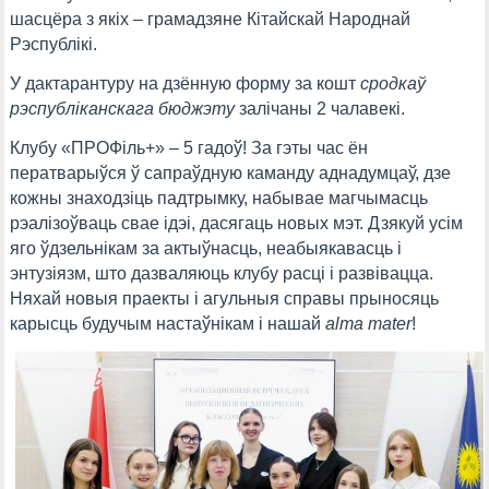
шасцёра з якіх – грамадзяне Кітайскай Народнай
Рэспублікі.
У дактарантуру на дзённую форму за кошт
сродкаў
рэспубліканскага бюджэту
залічаны 2 чалавекі.
Клубу «ПРОФіль+» – 5 гадоў! За гэты час ён
ператварыўся ў сапраўдную каманду аднадумцаў, дзе
кожны знаходзіць падтрымку, набывае магчымасць
рэалізоўваць свае ідэі, дасягаць новых мэт. Дзякуй усім
яго ўдзельнікам за актыўнасць, неабыякавасць і
энтузіязм, што дазваляюць клубу расці і развівацца.
Няхай новыя праекты і агульныя справы прыносяць
карысць будучым настаўнікам і нашай
alma mater
!