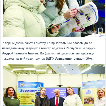
У першы дзень работы выстаўкі з прывітальным словам да яе
наведвальнікаў звярнуўся міністр адукацыі Рэспублікі Беларусь
Андрэй Іванавіч Іванец
. Ва ўрачыстай цырымоніі яе адкрыцця
таксама прыняў удзел рэктар БДПУ
Аляксандр Іванавіч Жук
.