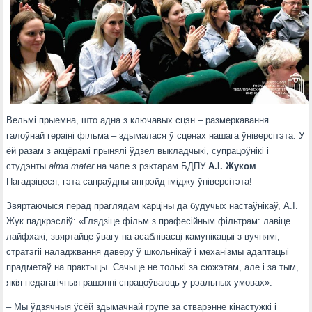
Вельмі прыемна, што адна з ключавых сцэн – размеркавання
галоўнай гераіні фільма – здымалася ў сценах нашага ўніверсітэта. У
ёй разам з акцёрамі прынялі ўдзел выкладчыкі, супрацоўнікі і
студэнты
alma mater
на чале з рэктарам БДПУ
А.І. Жуком
.
Пагадзіцеся, гэта сапраўдны апгрэйд іміджу ўніверсітэта!
Звяртаючыся перад праглядам карціны да будучых настаўнікаў, А.І.
Жук падкрэсліў: «Глядзіце фільм з прафесійным фільтрам: лавіце
лайфхакі, звяртайце ўвагу на асаблівасці камунікацыі з вучнямі,
стратэгіі наладжвання даверу ў школьнікаў і механізмы адаптацыі
прадметаў на практыцы. Сачыце не толькі за сюжэтам, але і за тым,
якія педагагічныя рашэнні спрацоўваюць у рэальных умовах».
– Мы ўдзячныя ўсёй здымачнай групе за стварэнне кінастужкі і