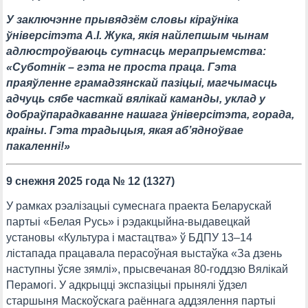
У заключэнне прывядзём словы кіраўніка
ўніверсітэта А.І. Жука, якія найлепшым чынам
адлюстроўваюць сутнасць мерапрыемства:
«Суботнік – гэта не проста праца. Гэта
праяўленне грамадзянскай пазіцыі, магчымасць
адчуць сябе часткай вялікай каманды, уклад у
добраўпарадкаванне нашага ўніверсітэта, горада,
краіны. Гэта традыцыя, якая аб’ядноўвае
пакаленні!»
9 снежня 2025 года № 12 (1327)
У рамках рэалізацыі сумеснага праекта Беларускай
партыі «Белая Русь» і рэдакцыйна-выдавецкай
установы «Культура і мастацтва» ў БДПУ 13–14
лістапада працавала перасоўная выстаўка «За дзень
наступны ўсяе зямлі», прысвечаная 80-годдзю Вялікай
Перамогі. У адкрыцці экспазіцыі прынялі ўдзел
старшыня Маскоўскага раённага аддзялення партыі