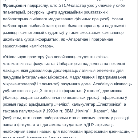
Францкевіч
падкрэсліў, што
STEM
-кластар ужо ўключае ў сябе
планетарый, рэсурсны цэнтр адукацыйнай робататэхнікі,
лабараторыю лічбавага мадэлявання фізічных працэсаў. Новая
лабараторыя лічбавай электронікі была створана для падтрымкі і
развіцця кампетэнцый студэнтаў у такім зместавым кампаненце
школьнага курса інфарматыкі, як «Апаратнае і праграмнае
забеспячэнне камп’ютара».
«Унікальную прастору ўжо асвойваюць студэнты фізіка-
матэматычнага факультэта. Лабараторыя падзелена на некалькі
лакацый, якія дазваляюць даследаваць лагічныя элементы для
пабудовы інтэгральных мікрасхем, мадэлявання і праграмавання
мікракантролераў і элементаў разумнага дома. Асаблівую цікавасць
уяўляе экспазіцыя „З гісторыі інфарматыкі ў школе“, дзе можна
ўбачыць апаратнае забеспячэнне школьных урокаў інфарматыкі ў
розныя гады: арыфмометр „Фелікс“, калькулятар „Электроніка“, а
таксама папулярныя ў 1990-я гг. ЭВМ „Няміга“ і „Карвет“. Мы
ўпэўнены, што новая лабараторыя стане важным крокам у развіцці
нашага факультэта і дапаможа студэнтам БДПУ атрымаць
неабходныя веды і навыкі для паспяховай прафесійнай дзейнасці», –