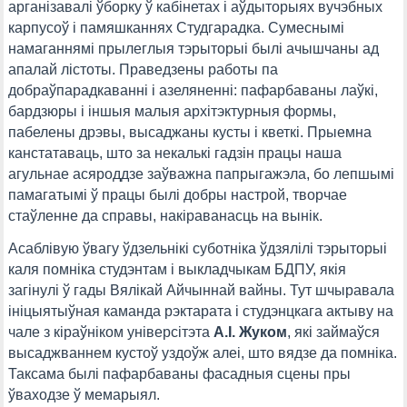
арганізавалі ўборку ў кабінетах і аўдыторыях вучэбных
карпусоў і памяшканнях Студгарадка. Сумеснымі
намаганнямі прылеглыя тэрыторыі былі ачышчаны ад
апалай лістоты. Праведзены работы па
добраўпарадкаванні і азеляненні: пафарбаваны лаўкі,
бардзюры і іншыя малыя архітэктурныя формы,
пабелены дрэвы, высаджаны кусты і кветкі. Прыемна
канстатаваць, што за некалькі гадзін працы наша
агульнае асяроддзе заўважна папрыгажэла, бо лепшымі
памагатымі ў працы былі добры настрой, творчае
стаўленне да справы, накіраванасць на вынік.
Асаблівую ўвагу ўдзельнікі суботніка ўдзялілі тэрыторыі
каля помніка студэнтам і выкладчыкам БДПУ, якія
загінулі ў гады Вялікай Айчыннай вайны. Тут шчыравала
ініцыятыўная каманда рэктарата і студэнцкага актыву на
чале з кіраўніком універсітэта
А.І. Жуком
, які займаўся
высаджваннем кустоў уздоўж алеі, што вядзе да помніка.
Таксама былі пафарбаваны фасадныя сцены пры
ўваходзе ў мемарыял.