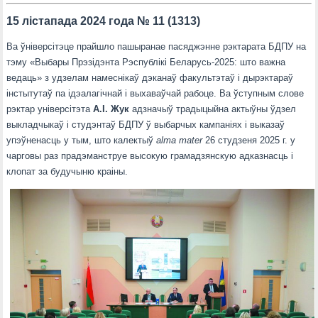
15 лістапада 2024 года № 11 (1313)
Ва ўніверсітэце прайшло пашыранае пасяджэнне рэктарата БДПУ на
тэму «Выбары Прэзідэнта Рэспублікі Беларусь-2025: што важна
ведаць» з удзелам намеснікаў дэканаў факультэтаў і дырэктараў
інстытутаў па ідэалагічнай і выхаваўчай рабоце. Ва ўступным слове
рэктар універсітэта
А.І. Жук
адзначыў традыцыйна актыўны ўдзел
выкладчыкаў і студэнтаў БДПУ ў выбарчых кампаніях і выказаў
упэўненасць у тым, што калектыў
alma mater
26 студзеня 2025 г. у
чарговы раз прадэманструе высокую грамадзянскую адказнасць і
клопат за будучыню краіны.