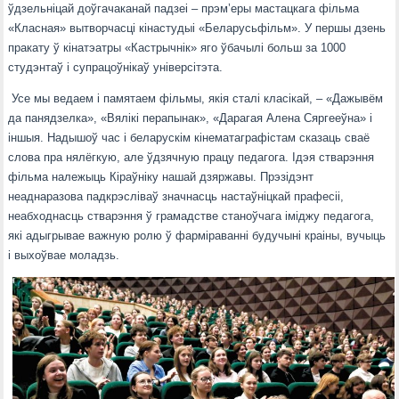
ўдзельніцай доўгачаканай падзеі – прэм’еры мастацкага фільма
«Класная» вытворчасці кінастудыі «Беларусьфільм». У першы дзень
пракату ў кінатэатры «Кастрычнік» яго ўбачылі больш за 1000
студэнтаў і супрацоўнікаў універсітэта.
Усе мы ведаем і памятаем фільмы, якія сталі класікай, – «Дажывём
да панядзелка», «Вялікі перапынак», «Дарагая Алена Сяргееўна» і
іншыя. Надышоў час і беларускім кінематаграфістам сказаць сваё
слова пра нялёгкую, але ўдзячную працу педагога. Ідэя стварэння
фільма належыць Кіраўніку нашай дзяржавы. Прэзідэнт
неаднаразова падкрэсліваў значнасць настаўніцкай прафесіі,
неабходнасць стварэння ў грамадстве станоўчага іміджу педагога,
які адыгрывае важную ролю ў фарміраванні будучыні краіны, вучыць
і выхоўвае моладзь.