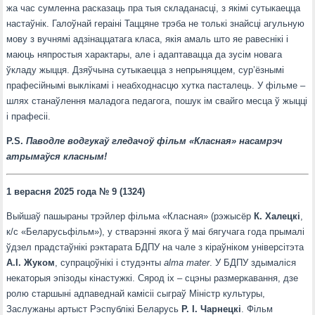
жа час сумленна расказаць пра тыя складанасці, з якімі сутыкаецца
настаўнік. Галоўнай гераіні Таццяне трэба не толькі знайсці агульную
мову з вучнямі адзінаццатага класа, якія амаль што яе равеснікі і
маюць няпростыя характары, але і адаптавацца да зусім новага
ўкладу жыцця. Дзяўчына сутыкаецца з непрыняццем, сур’ёзнымі
прафесійнымі выклікамі і неабходнасцю хутка пасталець. У фільме –
шлях станаўлення маладога педагога, пошук ім свайго месца ў жыцці
і прафесіі.
P.S.
Паводле водгукаў гледачоў фільм «Класная» насамрэч
атрымаўся класным!
1 верасня 2025 года № 9 (1324)
Выйшаў пашыраны трэйлер фільма «Класная» (рэжысёр
К. Халецкі
,
к/с «Беларусьфільм»), у стварэнні якога ў маі бягучага года прымалі
ўдзел прадстаўнікі рэктарата БДПУ на чале з кіраўніком універсітэта
А.І. Жуком
, супрацоўнікі і студэнты
alma
mater
. У БДПУ здымаліся
некаторыя эпізоды кінастужкі. Сярод іх – сцэны размеркавання, дзе
ролю старшыні адпаведнай камісіі сыграў Міністр культуры,
Заслужаны артыст Рэспублікі Беларусь
Р. І. Чарнецкі
. Фільм