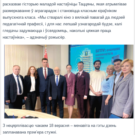
расказвае гісторыю маладой настаўніцы Таццяны, якая атрымлівае
размеркаванне ў аграгарадок і становіцца класным кіраўніком
выпускнога класа. «Мы стваралі кіно з вялікай павагай да людзей
педагагічнай прафесіі, і для нас лепшай узнагародай будзе, калі
гледачы задумаюцца і ўсвядомяць, наколькі цяжкая праца
настаўніка», – адзначыў рэжысёр.
З нецярплівасцю чакаем 18 верасня – менавіта на гэты дзень
запланавана прэм’ера стужкі.