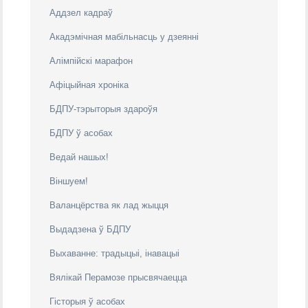
Аддзел кадраў
Акадэмічная мабільнасць у дзеянні
Алімпійскі марафон
Афіцыйная хроніка
БДПУ-тэрыторыя здароўя
БДПУ ў асобах
Ведай нашых!
Віншуем!
Валанцёрства як лад жыцця
Выдадзена ў БДПУ
Выхаванне: традыцыі, інавацыі
Вялікай Перамозе прысвячаецца
Гісторыя ў асобах