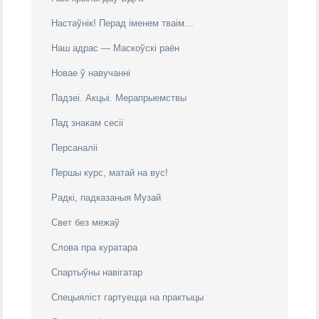
Настаўнік! Перад іменем тваім…
Наш адрас — Маскоўскі раён
Новае ў навучанні
Падзеі. Акцыі. Мерапрыемствы
Пад знакам cесіі
Персаналіі
Першы курс, матай на вус!
Радкі, падказаныя Музай
Свeт без межаў
Слова пра куратара
Спартыўны навігатар
Спецыяліст гартуецца на практыцы