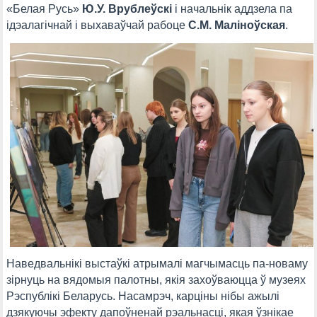
«Белая Русь»
Ю.У. Врублеўскі
і начальнік аддзела па
ідэалагічнай і выхаваўчай рабоце
С.М. Маліноўская
.
Наведвальнікі выстаўкі атрымалі магчымасць па-новаму
зірнуць на вядомыя палотны, якія захоўваюцца ў музеях
Рэспублікі Беларусь. Насамрэч, карціны нібы ажылі
дзякуючы эфекту дапоўненай рэальнасці, якая ўзнікае