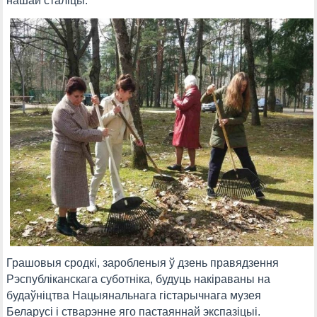
нашай сталіцы.
Грашовыя сродкі, заробленыя ў дзень правядзення
Рэспубліканскага суботніка, будуць накіраваны на
будаўніцтва Нацыянальнага гістарычнага музея
Беларусі і стварэнне яго пастаяннай экспазіцыі.