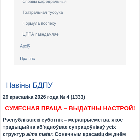
Справы кафедральныя
Тэатральная тусоўка
Формула поспеху
ЦРПА паведамляе
Архiў
Пра нас
Навіны БДПУ
29 красавіка 2026 года № 4 (1333)
СУМЕСНАЯ ПРАЦА – ВЫДАТНЫ НАСТРОЙ!
Рэспубліканскі суботнік – мерапрыемства, якое
традыцыйна аб’ядноўвае супрацоўнікаў усіх
структур
alma mater
. Сонечным красавіцкім днём