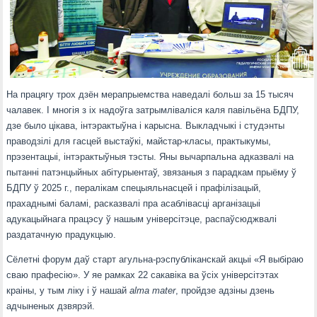
На працягу трох дзён мерапрыемства наведалі больш за 15 тысяч
чалавек. І многія з іх надоўга затрымліваліся каля павільёна БДПУ,
дзе было цікава, інтэрактыўна і карысна. Выкладчыкі і студэнты
праводзілі для гасцей выстаўкі, майстар-класы, практыкумы,
прэзентацыі, інтэрактыўныя тэсты. Яны вычарпальна адказвалі на
пытанні патэнцыйных абітурыентаў, звязаныя з парадкам прыёму ў
БДПУ ў 2025 г., пералікам спецыяльнасцей і прафілізацый,
прахаднымі баламі, расказвалі пра асаблівасці арганізацыі
адукацыйнага працэсу ў нашым універсітэце, распаўсюджвалі
раздатачную прадукцыю.
Сёлетні форум даў старт агульна-рэспубліканскай акцыі «Я выбіраю
сваю прафесію». У яе рамках 22 сакавіка ва ўсіх універсітэтах
краіны, у тым ліку і ў нашай
alma mater
, пройдзе адзіны дзень
адчыненых дзвярэй.