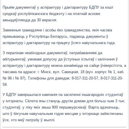
Прыём дакументаў у аспірантуру і дактарантуру БДПУ за кошт
сродкаў рэспубліканскага бюджэту і на платнай аснове
ажыццяўляецца да 30 верасня.
Замежныя грамадзяне і асобы без грамадзянства, якія часова
пражываюць у Рэспубліцы Беларусь, падаюць дакументы ў
аспірантуру і дактарантуру на працягу ўсяго навучальнага года.
З пералікам неабходных дакументаў, патрабаваннямі да
абітурыентаў, умовамі допуску да ўступных іспытаў і залічэння ў
аспірантуру і дактарантуру можна азнаёміцца на сайце ўніверсітэта, а
таксама па адрасе: г. Мінск, вул. Савецкая, 18 (вуч. корпус № 1, каб.
№ 96 і № 97). Тэлефоны для даведак: 8-017-311-20-57, 8-017-311-20-
58.
У БДПУ завяршылася кампанія па засяленні іншагародніх студэнтаў
у інтэрнаты. Сёлета яны стануць другім домам для больш чым 3 тыс.
студэнтаў, у ліку якіх звыш 900 першакурснікаў. Варта адзначыць,
што ў бягучым навучальным годзе месцам у інтэрнаце забяспечаны
ўсе, хто меў патрэбу ў жыллі.