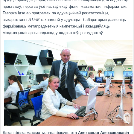
практыкаў, перш за ўсё настаўнікаў фізікі, матэматыкі, інфарматыкі.
Гаворка ідзе аб праграмах па адукацыйнай робататэхніцы,
выкарыстанні
STEM
-тэхналогій у адукацыі. Лабараторыя дазволіць
фарміраваць метапрадметныя кампетэнцыі і ажыццяўляць
міждысцыплінарны падыход у падрыхтоўцы студэнтаў.
Дэкан фізіка-матэматычнага факультэта
Аляксандр Аляксандравіч