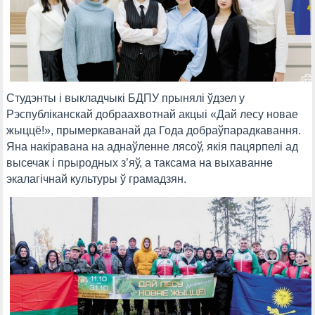
Студэнты і выкладчыкі БДПУ прынялі ўдзел у
Рэспубліканскай добраахвотнай акцыі «Дай лесу новае
жыццё!», прымеркаванай да Года добраўпарадкавання.
Яна накіравана на аднаўленне лясоў, якія пацярпелі ад
высечак і прыродных з’яў, а таксама на выхаванне
экалагічнай культуры ў грамадзян.