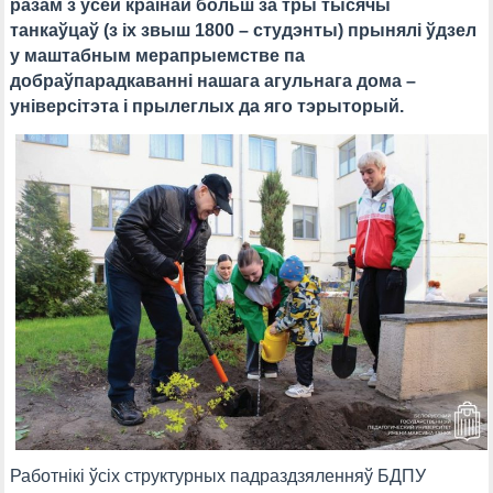
разам з усёй краінай больш за тры тысячы
танкаўцаў (з іх звыш 1800 – студэнты) прынялі ўдзел
у маштабным мерапрыемстве па
добраўпарадкаванні нашага агульнага дома –
універсітэта і прылеглых да яго тэрыторый.
Работнікі ўсіх структурных падраздзяленняў БДПУ