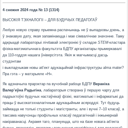
4 снежня 2024 года № 13 (1314)
ВЫСОКІЯ ТЭХНАЛОГІІ – ДЛЯ БУДУЧЫХ ПЕДАГОГАЎ
Любую новую справу прыемна распачынаць не ў выпадковы дзень, а
ў знакавую дату, якая запамінаецца і мае сімвалічнае значэнне. Таму
адкрыццё лабараторыі лічбавай электронікі ў складзе
STEM
-кластара
фізіка-матэматычнага факультэта БДПУ арганізатары прымеркавалі
да 110-годдзя нашага ўніверсітэта. Якія ж магчымасці дасць
студэнтам
і выкладчыкам новы аб’ект адукацыйнай інфраструктуры alma mater?
Пра гэта – у матэрыяле «Н».
Як адзначыла прарэктар па вучэбнай рабоце БДПУ
Вераніка
Валер’еўна Радыгіна
, лабараторыя створана ў першую чаргу для
падрыхтоўкі будучых настаўнікаў фізікі, матэматыкі і інфарматыкі да
працы ў высокатэхналагічным адукацыйным асяроддзі. Тут будуць
займацца не толькі студэнты і магістранты, але і вучні 7–10 класаў, а
таксама навучэнцы профільных класаў педагагічнай і інжынернай
накіраванасці. Акрамя таго, плануецца, што на базе новага аб’екта
будуць праходзіць праграмы павышэння кваліфікацыі для педагогаў-