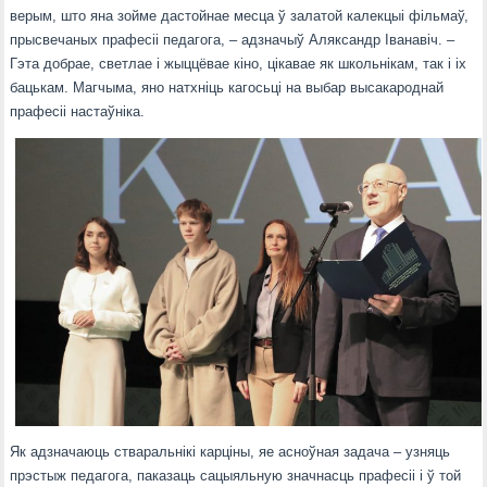
верым, што яна зойме дастойнае месца ў залатой калекцыі фільмаў,
прысвечаных прафесіі педагога, – адзначыў Аляксандр Іванавіч. –
Гэта добрае, светлае і жыццёвае кіно, цікавае як школьнікам, так і іх
бацькам. Магчыма, яно натхніць кагосьці на выбар высакароднай
прафесіі настаўніка.
Як адзначаюць стваральнікі карціны, яе асноўная задача – узняць
прэстыж педагога, паказаць сацыяльную значнасць прафесіі і ў той