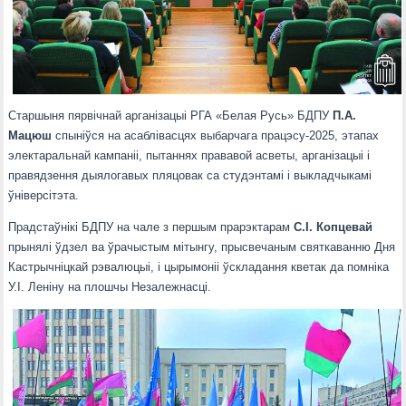
Cтаршыня пярвічнай арганізацыі РГА «Белая Русь» БДПУ
П.А.
Мацюш
спыніўся на асаблівасцях выбарчага працэсу-2025, этапах
электаральнай кампаніі, пытаннях прававой асветы, арганізацыі і
правядзення дыялогавых пляцовак са студэнтамі і выкладчыкамі
ўніверсітэта.
Прадстаўнікі БДПУ на чале з першым прарэктарам
С.І. Копцевай
прынялі ўдзел ва ўрачыстым мітынгу, прысвечаным святкаванню Дня
Кастрычніцкай рэвалюцыі, і цырымоніі ўскладання кветак да помніка
У.І. Леніну на плошчы Незалежнасці.