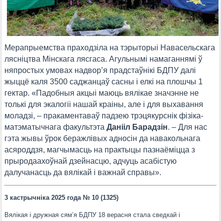
Мерапрыемства праходзіла на тэрыторыі Навасельскага
лясніцтва Мінскага лясгаса. Агульнымі намаганнямі ў
няпростых умовах надвор’я прадстаўнікі БДПУ далі
жыццё каля 3500 саджанцаў сасны і елкі на плошчы 1
гектар. «Падобныя акцыі маюць вялікае значэнне не
толькі для экалогіі нашай краіны, але і для выхавання
моладзі, – пракаментаваў падзею трэцякурснік фізіка-
матэматычнага факультэта
Данііл Барадзін
. – Для нас
гэта жывы ўрок беражлівых адносін да навакольнага
асяроддзя, магчымасць на практыцы пазнаёміцца з
прыродаахоўнай дзейнасцю, адчуць асабістую
далучанасць да вялікай і важнай справы».
3 кастрычніка 2025 года № 10 (1325)
Вялікая і дружная сям’я БДПУ 18 верасня стала сведкай і