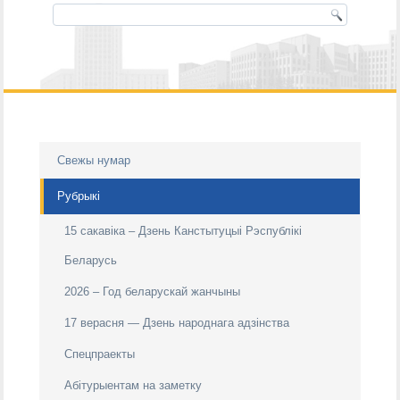
Свежы нумар
Рубрыкі
15 сакавіка – Дзень Канстытуцыі Рэспублікі
Беларусь
2026 – Год беларускай жанчыны
17 верасня — Дзень народнага адзiнства
Спецпраекты
Абітурыентам на заметку