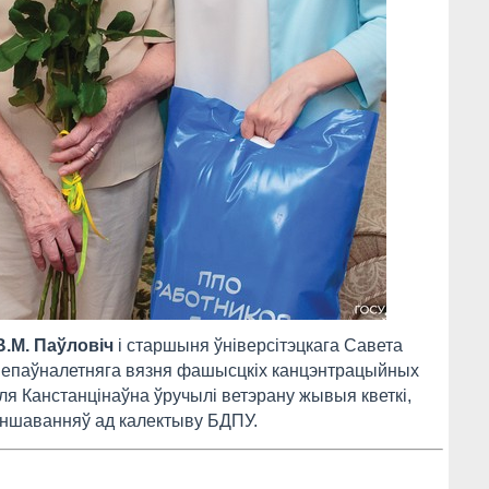
В.М. Паўловіч
і старшыня ўніверсітэцкага Савета
 непаўналетняга вязня фашысцкіх канцэнтрацыйных
лля Канстанцінаўна ўручылі ветэрану жывыя кветкі,
віншаванняў ад калектыву БДПУ.