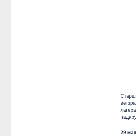
Старшы
ветэр
лагер
падару
29 мая