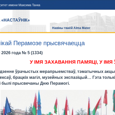
ситет имени Максима Танка
а «НАСТАЎНІК»
Навіны тваёй Alma Mater
ікай Перамозе прысвячаецца
 2026 года № 5 (1334)
У ІМЯ ЗАХАВАННЯ ПАМЯЦІ, У ІМ
дзенне ўрачыстых мерапрыемстваў, тэматычных акцы
ксаў, брацкіх магіл, музейных экспазіцый… Гэта толькі
і былі прысвечаны Дню Перамогі.