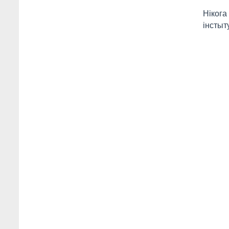
Нікога
інстыт