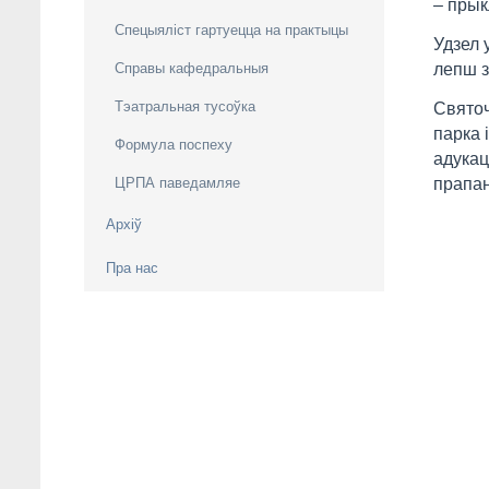
– прык
Спецыяліст гартуецца на практыцы
Удзел 
Справы кафедральныя
лепш з
Тэатральная тусоўка
Святоч
парка 
Формула поспеху
адукац
ЦРПА паведамляе
прапан
Архiў
Пра нас