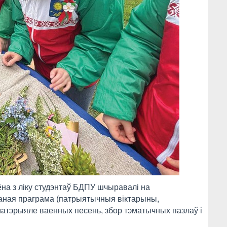
на з ліку студэнтаў БДПУ шчыравалі на
аная праграма (патрыятычныя віктарыны,
атэрыяле ваенных песень, збор тэматычных пазлаў і