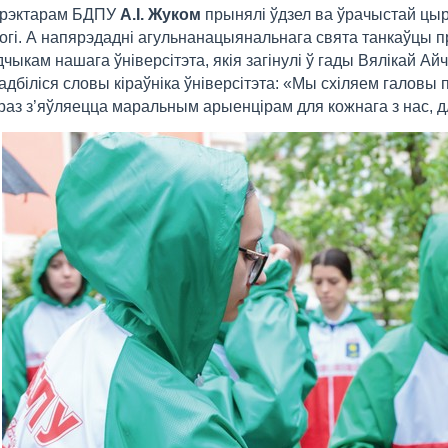
з рэктарам БДПУ
А.І. Жуком
прынялі ўдзел ва ўрачыстай цыр
гі. А напярэдадні агульнанацыянальнага свята танкаўцы пр
чыкам нашага ўніверсітэта, якія загінулі ў гады Вялікай Ай
адбіліся словы кіраўніка ўніверсітэта: «Мы схіляем галов
араз з’яўляецца маральным арыенцірам для кожнага з нас, д