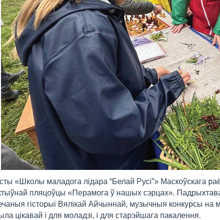
сты «Школы маладога лідара “Белай Русі”» Маскоўскага раё
ктыўнай пляцоўцы «Перамога ў нашых сэрцах». Падрыхтав
чаныя гісторыі Вялікай Айчыннай, музычныя конкурсы на м
была цікавай і для моладзі, і для старэйшага пакалення.