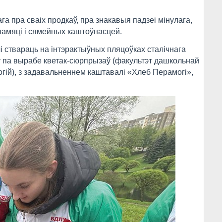
 пра сваіх продкаў, пра знакавыя падзеі мінулага,
памяці і сямейных каштоўнасцей.
і ствараць на інтэрактыўных пляцоўках сталічнага
аў па вырабе кветак-сюрпрызаў (факультэт дашкольнай
огій), з задавальненнем каштавалі «Хлеб Перамогі»,