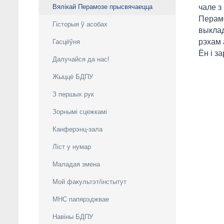
Вялікай Перамозе прысвячаецца
чале 
Перамо
Гісторыя ў асобах
выклад
рэхам 
Гасцёўня
Ён і з
Далучайся да нас!
Жыццё БДПУ
З першых рук
Зорнымі сцежкамi
Канферэнц-зала
Ліст у нумар
Маладая змена
Мой факультэт/інстытут
МНС папярэджвае
Навіны БДПУ