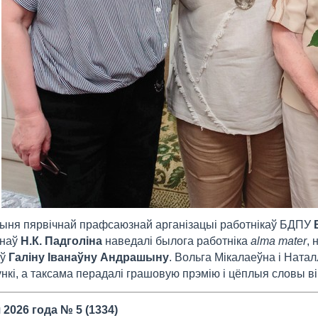
ня пярвічнай прафсаюзнай арганізацыі работнікаў БДПУ
анаў
Н.К. Падголіна
наведалі былога работніка
alma mater
,
аў
Галіну Іванаўну Андрашыну
. Вольга Мікалаеўна і Ната
нкі, а таксама перадалі грашовую прэмію і цёплыя словы 
 2026 года № 5 (1334)