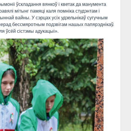
ымоніі ўскладання вянкоў і кветак да манумента
авялі мітынг памяці каля помніка студэнтам і
чыннай вайны. У сэрцах усіх удзельнікаў сугучным
ы перад бессмяротным подзвігам нашых папярэднікаў.
ля ўсёй сістэмы адукацыі».