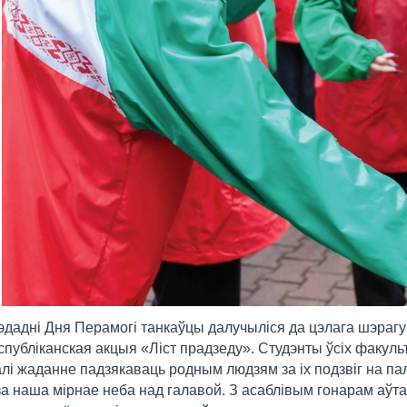
дадні Дня Перамогі танкаўцы далучыліся да цэлага шэраг
эспубліканская акцыя «Ліст прадзеду». Студэнты ўсіх факульт
лі жаданне падзякаваць родным людзям за іх подзвіг на пал
за наша мірнае неба над галавой. З асаблівым гонарам аўта