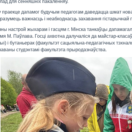
лад для сённяшніх пакаленняў.
у праекце дапамог будучым педагогам даведацца шмат новага
разумець важнасць і неабходнасць захавання гістарычнай 
ны настрой жыхарам і гасцям г. Мінска танкаўцы дапамагал
імя М. Паўлава. Госці ахвотна далучаліся да майстар-клас
ыі) і бутаньерак (факультэт сацыяльна-педагагічных тэхнал
аваны студэнтамі факультэта прыродазнаўства.