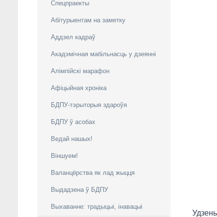
Спецпраекты
Абітурыентам на заметку
Аддзел кадраў
Акадэмічная мабільнасць у дзеянні
Алімпійскі марафон
Афіцыйная хроніка
БДПУ-тэрыторыя здароўя
БДПУ ў асобах
Ведай нашых!
Віншуем!
Валанцёрства як лад жыцця
Выдадзена ў БДПУ
Выхаванне: традыцыі, інавацыі
Удзень