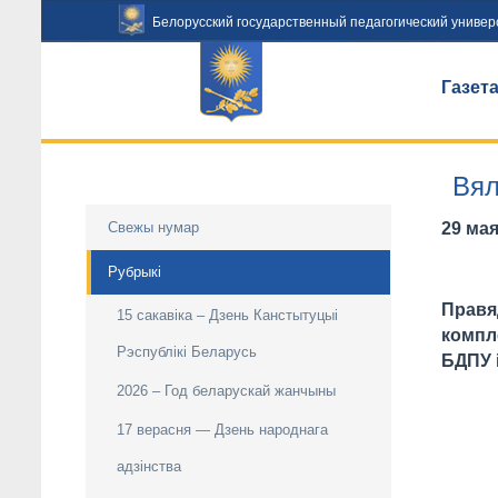
Белорусский государственный педагогический универ
Газет
Вял
Свежы нумар
29 мая
Рубрыкі
Правя
15 сакавіка – Дзень Канстытуцыі
компле
Рэспублікі Беларусь
БДПУ 
2026 – Год беларускай жанчыны
17 верасня — Дзень народнага
адзiнства