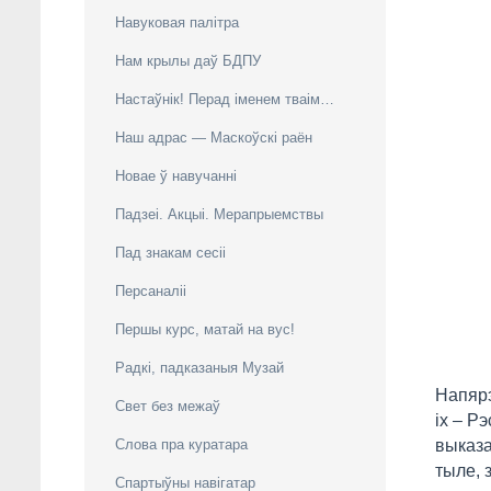
Навуковая палітра
Нам крылы даў БДПУ
Настаўнік! Перад іменем тваім…
Наш адрас — Маскоўскі раён
Новае ў навучанні
Падзеі. Акцыі. Мерапрыемствы
Пад знакам cесіі
Персаналіі
Першы курс, матай на вус!
Радкі, падказаныя Музай
Напярэ
Свeт без межаў
іх – Р
Слова пра куратара
выказа
тыле, 
Спартыўны навігатар