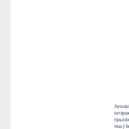
Актыві
інтэра
прысве
інш.) 