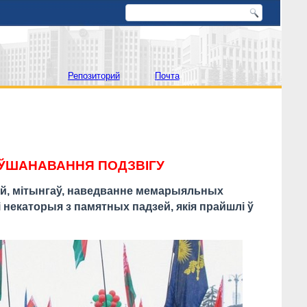
Репозиторий
Почта
Я ЎШАНАВАННЯ ПОДЗВІГУ
й, мітынгаў, наведванне мемарыяльных
 некаторыя з памятных падзей, якія прайшлі ў