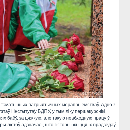
у тэматычных патрыятычных мерапрыемстваў. Адно з
этаў і інстытутаў БДПУ, у тым ліку першакурснікі,
ях баёў, за цяжкую, але такую неабходную працу ў
ры лістоў адзначалі, што гісторыі жыцця іх прадзедаў