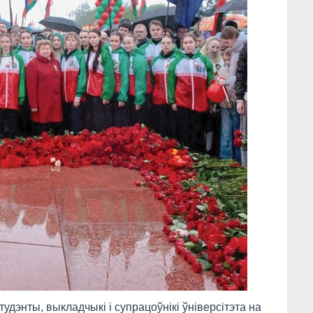
тудэнты, выкладчыкі і супрацоўнікі ўніверсітэта на