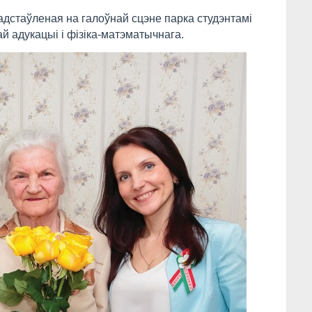
дстаўленая на галоўнай сцэне парка студэнтамі
ай адукацыі і фізіка-матэматычнага.