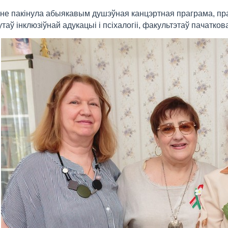
 не пакінула абыякавым душэўная канцэртная праграма, пра
утаў інклюзіўнай адукацыі і псіхалогіі, факультэтаў пачатков