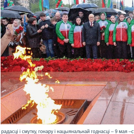
 радасці і смутку, гонару і нацыянальнай годнасці – 9 мая –с