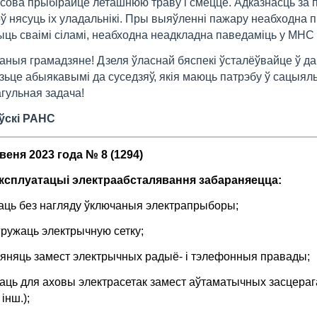
сова прыбірайце леташнюю траву і смецце. Адказнасць за
ў нясуць іх уладальнікі. Пры выяўленні пажару неабходна 
ць сваімі сіламі, неабходна неадкладна паведаміць у МНС 
ныя грамадзяне! Дзеля ўласнай бяспекі ўсталёўвайце ў да
зьце абыякавымі да суседзяў, якія маюць патрэбу ў сацыял
гульная задача!
ўскі РАНС
веня 2023 года № 8 (1294)
ксплуатацыі электраабсталявання забараняецца:
даць без нагляду ўключаныя электрапрыборы;
гружаць электрычную сетку;
яняць замест электрычных радыё- і тэлефонныя правады;
аць для аховы электрасетак замест аўтаматычных засцерага
 інш.);