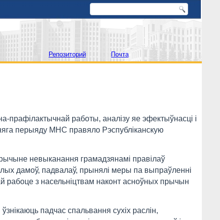
Репозиторий
Почта
а-прафілактычнай работы, аналізу яе эфектыўнасці і
тняга перыяду МНС правяло Рэспубліканскую
 прычыне невыканання грамадзянамі правілаў
лых дамоў, падвалаў, прынялі меры па выпраўленні
й рабоце з насельніцтвам наконт асноўных прычын
 ўзнікаюць падчас спальвання сухіх раслін,