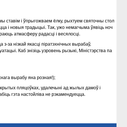
мы ставім і ўпрыгожваем ёлку, рыхтуем святочны стол
цца і новыя традыцыі. Так, ужо немагчыма ўявіць ноч
раюць атмасферу радасці і весялосці.
 з-за нізкай якасці піратэхнічных вырабаў,
тацыі. Каб знізіць узровень рызыкі, Міністэрства па
жнага вырабу яна розная!);
адкрытых пляцоўках, удалечыні ад жылых дамоў і
біць гэта настойліва не рэкамендуецца.