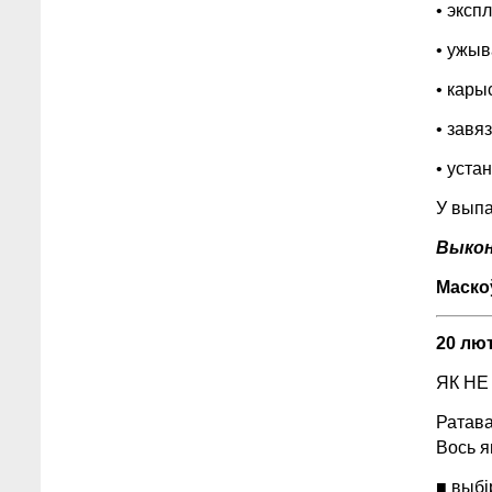
• эксп
• ужыв
• кары
• завя
• уста
У выпа
Выконв
Маско
20 лют
ЯК НЕ
Ратава
Вось я
■ выбі