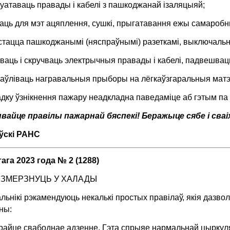
луатаваць правады і кабелі з пашкоджанай ізаляцыяй;
аць для мэт ацяплення, сушкі, прыгатавання ежы самароб
стацца пашкоджанымі (няспраўнымі) разеткамі, выключальні
зваць і скручваць электрычныя правады і кабелі, падвешва
наўліваць награвальныя прыборы на лёгкаўзгаральныя мат
дку ўзнікнення пажару неадкладна паведаміце аб гэтым па
айце правілы пажарнай бяспекі! Беражыце сябе і сваіх 
ўскі РАНС
ага 2023 года № 2 (1288)
 ЗМЕРЗНУЦЬ У ХАЛАДЫ
льнікі рэкамендуюць некалькі простых правілаў, якія дазв
ны:
райце свабоднае адзенне. Гэта спрыяе нармальнай цыркуля