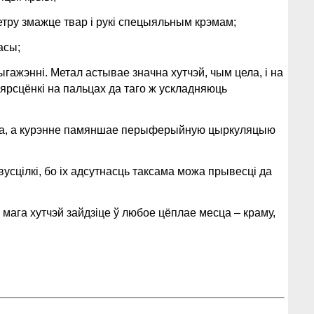
етру змажце твар і рукі спецыяльным крэмам;
асы;
ыгажэнні. Метал астывае значна хутчэй, чым цела, і на
ярсцёнкі на пальцах да таго ж ускладняюць
япла, а курэнне памяншае перыферыйную цыркуляцыю
вусцілкі, бо іх адсутнасць таксама можа прывесці да
 мага хутчэй зайдзіце ў любое цёплае месца – краму,