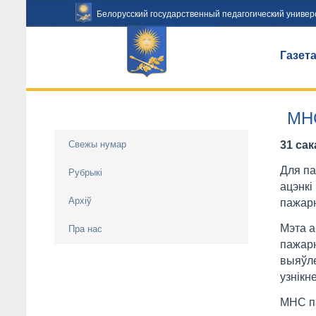
Белорусский государственный педагогический универ
Газет
МН
Свежы нумар
31 сак
Для па
Рубрыкі
ацэнкі
Архiў
пажарн
Мэта а
Пра нас
пажарн
выяўле
узнікн
МНС па