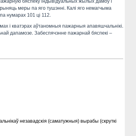
 пажарную бяспеку індывідуальных жылых дамоў і
прыняць меры па яго тушэнні. Калі яго немагчыма
па нумарах 101 ці 112.
мах і кватэрах аўтаномныя пажарныя апавяшчальнікі.
ьнай дапамозе. Забеспячэнне пажарнай бяспекі –
льнікаў незавадскія (саматужныя) вырабы (скруткі