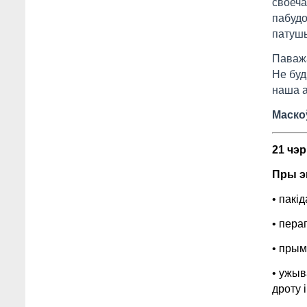
своеча
пабудо
патушы
Паважа
Не буд
наша а
Маско
21 чэр
Пры э
• пакі
• пера
• прым
• ужыв
дроту і