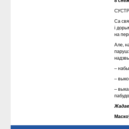
8 снеж
СУСТ
Са свя
і доры
на пер
Але, н
парушэ
надзвы
– набы
– выко
– выка
пабудо
Жадае
Маско