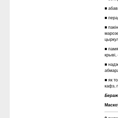
■ абав
■ пера
■ пакі
марозе
цырку
■ памя
крыві,
■ надз
абмар
■ як т
кафэ, 
Беражы
Маско