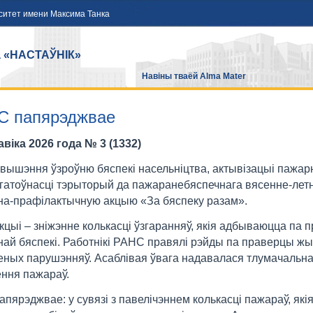
ситет имени Максима Танка
а «НАСТАЎНІК»
Навіны тваёй Alma Mater
С папярэджвае
авіка 2026 года № 3 (1332)
вышэння ўзроўню бяспекі насельніцтва, актывізацыі пажарн
 гатоўнасці тэрыторый да пажаранебяспечнага вясенне-ле
а-прафілактычную акцыю «За бяспеку разам».
кцыі – зніжэнне колькасці ўзгаранняў, якія адбываюцца па
ай бяспекі. Работнікі РАНС правялі рэйды па праверцы жы
ных парушэнняў. Асаблівая ўвага надавалася тлумачальна
ення пажараў.
пярэджвае: у сувязі з павелічэннем колькасці пажараў, якія