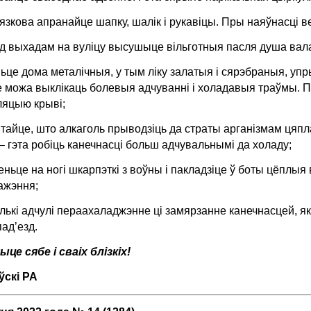
язкова апранайце шапку, шалік і рукавіцы. Пры наяўнасці в
д выхадам на вуліцу высушыце вільготныя пасля душа вал
ньце дома металічныя, у тым ліку залатыя і сярэбраныя, упр
 можа выклікаць болевыя адчуванні і холадавыя траўмы. П
ляцыю крыві;
тайце, што алкаголь прыводзіць да страты арганізмам ц
 – гэта робіць канечнасці больш адчувальнымі да холаду;
еньце на ногі шкарпэткі з воўны і пакладзіце ў боты цёплыя 
ажэння;
олькі адчулі пераахаладжэнне ці замярзанне канечнасцей, як
пад’езд.
це сябе і сваіх блізкіх!
ўскі РА