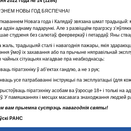
ня 2022 года № 14 (1284)
РЭНЕМ НОВЫ ГОД БЯСПЕЧНА!
ткаваннем Новага года і Калядаў звязана шмат традыцый: 
м адзін аднаму падарункі. Але з развіццём прагрэсу з’яўляю
шае студзеня без салютаў, феерверкаў і петардаў. Яны ства
а жаль, традыцыяй сталі і навагоднія пажары, якія здараюцца
ння ўмоў іх захавання або па прычыне няправільнай эксплуа
 чайных сітуацыях нагадвае пра неабходнасць:
ваць піратэхніку ў аб’ектах гандлю, а не з рук;
нваць усе патрабаванні інструкцыі па эксплуатацыі (для ко
рыстоўваць піратэхніку асобам ва ўзросце 18+ і толькі на 
ў. У памяшканнях і месцах масавага знаходжання людзей ра
м вам прыемна сустрэць навагоднія святы!
ўскі РАНС