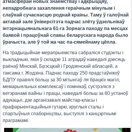
атмасферай новых знаёмстваў і адкрыццяў,
непадробнага захаплення гераічным мінулым і
слаўнай сучаснасцю роднай краіны. Таму ў галоўнай
актавай зале ўніверсітэта падчас злёту ўдзельнікаў
інтэрнацыянальнага 61-га Зорнага паходу па месцах
баявой і працоўнай славы беларускага народа было
ўрачыста, але ў той жа час па-сямейнаму цёпла.
На традыцыйнае мерапрыемства сабраліся студэнты і
выкладчыкі, якія ў складзе 11 атрадаў наведалі дзесяць
раёнаў Мінскай, Брэсцкай і Гродзенскай абласцей, а
таксама г. Жодзіна. Падчас паходу 250 прадстаўнікоў
БДПУ правялі больш за 30 мітынгаў ля брацкіх магіл,
мемарыяльных комплексаў і помнікаў, сустрэліся з
ветэранамі вайны і працы, наведалі больш за 60 устаноў
адукацыі, дзе арганізавалі майстар-класы і
прафарыентацыйныя гутаркі, круглыя сталы і
спартыўныя спаборніцтвы, выступілі з канцэртнымі
праграмамі.