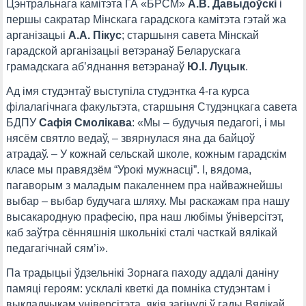
Цэнтральнага камітэта ГА «БРСМ»
А.В. Давыдоўскі
і
першы сакратар Мінскага гарадскога камітэта гэтай жа
арганізацыі
А.А. Пікус
; старшыня савета Мінскай
гарадской арганізацыі ветэранаў Беларускага
грамадскага аб’яднання ветэранаў
Ю.І. Луцык
.
Ад імя студэнтаў выступіла студэнтка 4-га курса
філалагічнага факультэта, старшыня Студэнцкага савета
БДПУ
Сафія Смолікава
: «Мы – будучыя педагогі, і мы
нясём святло ведаў, – звярнулася яна да байцоў
атрадаў. – У кожнай сельскай школе, кожным гарадскім
класе мы правядзём “Урокі мужнасці”. І, вядома,
пагаворым з маладым пакаленнем пра найважнейшы
выбар – выбар будучага шляху. Мы раскажам пра нашу
высакародную прафесію, пра наш любімы ўніверсітэт,
каб заўтра сённяшнія школьнікі сталі часткай вялікай
педагагічнай сям’і».
Па традыцыі ўдзельнікі Зорнага паходу аддалі даніну
памяці героям: усклалі кветкі да помніка студэнтам і
выкладчыкам універсітэта, якія загінулі ў гады Вялікай