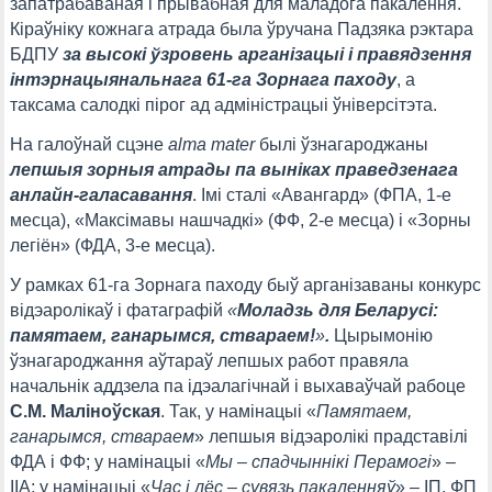
запатрабаваная і прывабная для маладога пакалення.
Кіраўніку кожнага атрада была ўручана Падзяка рэктара
БДПУ
за высокі ўзровень арганізацыі і правядзення
інтэрнацыянальнага 61-га Зорнага паходу
, а
таксама салодкі пірог ад адміністрацыі ўніверсітэта.
На галоўнай сцэне
alma mater
былі ўзнагароджаны
лепшыя зорныя атрады па выніках праведзенага
анлайн-галасавання
. Імі сталі «Авангард» (ФПА, 1-е
месца), «Максімавы нашчадкі» (ФФ, 2-е месца) і «Зорны
легіён» (ФДА, 3-е месца).
У рамках 61-га Зорнага паходу быў арганізаваны конкурс
відэаролікаў і фатаграфій
«
Моладзь для Беларусі:
памятаем, ганарымся, ствараем!
»
.
Цырымонію
ўзнагароджання аўтараў лепшых работ правяла
начальнік аддзела па ідэалагічнай і выхаваўчай рабоце
С.М. Маліноўская
. Так, у намінацыі «
Памятаем,
ганарымся, ствараем
» лепшыя відэаролікі прадставілі
ФДА і ФФ; у намінацыі «
Мы – спадчыннікі Перамогі
» –
ІІА; у намінацыі «
Час і лёс – сувязь пакаленняў
» – ІП, ФП