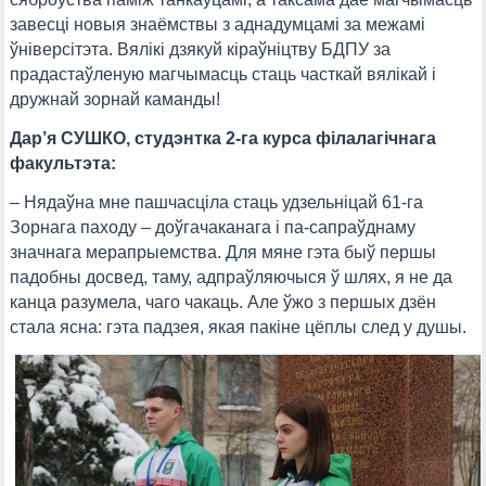
завесці новыя знаёмствы з аднадумцамі за межамі
ўніверсітэта. Вялікі дзякуй кіраўніцтву БДПУ за
прадастаўленую магчымасць стаць часткай вялікай і
дружнай зорнай каманды!
Дар’я СУШКО, студэнтка 2-га курса філалагічнага
факультэта:
– Нядаўна мне пашчасціла стаць удзельніцай 61-га
Зорнага паходу – доўгачаканага і па-сапраўднаму
значнага мерапрыемства. Для мяне гэта быў першы
падобны досвед, таму, адпраўляючыся ў шлях, я не да
канца разумела, чаго чакаць. Але ўжо з першых дзён
стала ясна: гэта падзея, якая пакіне цёплы след у душы.