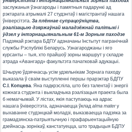
ўніверсітэта і інтэрнацыянальных зорных паходах
заслужаныя ўзнагароды і памятныя падарункі ад
рэктарата атрымалі 27 студэнтаў і магістрантаў нашага
ўніверсітэта.
За плённае супрацоўніцтва,
рэалізацыю дзяржаўнай маладзёжнай палітыкі і
ўдзел у інтэрнацыянальным 61-м Зорным паходзе
Падзякай рэктара БДПУ адзначаны Інстытут пагранічнай
службы Рэспублікі Беларусь. Узнагароджаны і яго
курсанты – тыя, хто прайшоў зорны маршрут у складзе
атрада «Авангард» факультэта пачатковай адукацыі.
Шчырую ўдзячнасць усім удзельнікам Зорнага паходу
выказала ў сваім выступленні першы прарэктар БДПУ
С.І. Копцева
. Яна падкрэсліла, што без талентаў і энергіі
кожнага студэнта і выкладчыка рэалізацыя праекта была
б немагчымай. У лістах, якія паступаюць на адрас
нашага ўніверсітэта, адзначаецца ўклад
alma mater
у
выхаванне студэнцкай моладзі, выказваецца падзяка за
грамадзянска-патрыятычную і прафарыентацыйную
дзейнасць зорнікаў, канстатуецца, што традыцыя БДПУ