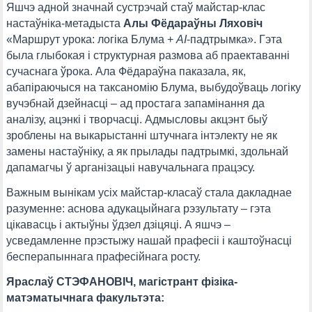
Яшчэ адной значнай сустрэчай стаў майстар-клас
настаўніка-метадыста
Алы Фёдараўны Ляховіч
«Маршрут урока: логіка Блума +
AI
-падтрымка». Гэта
была глыбокая і структурная размова аб праектаванні
сучаснага ўрока. Ала Фёдараўна паказала, як,
абапіраючыся на таксаномію Блума, выбудоўваць логіку
вучэбнай дзейнасці – ад простага запамінання да
аналізу, ацэнкі і творчасці. Адмысловы акцэнт быў
зроблены на выкарыстанні штучнага інтэлекту не як
замены настаўніку, а як прылады падтрымкі, здольнай
дапамагчы ў арганізацыі навучальнага працэсу.
Важным вынікам усіх майстар-класаў стала дакладнае
разуменне: аснова адукацыйнага рэзультату – гэта
цікавасць і актыўны ўдзел дзіцяці. А яшчэ –
усведамленне прэстыжу нашай прафесіі і каштоўнасці
бесперапыннага прафесійнага росту.
Яраслаў СТЭФАНОВІЧ, магістрант фізіка-
матэматычнага факультэта: