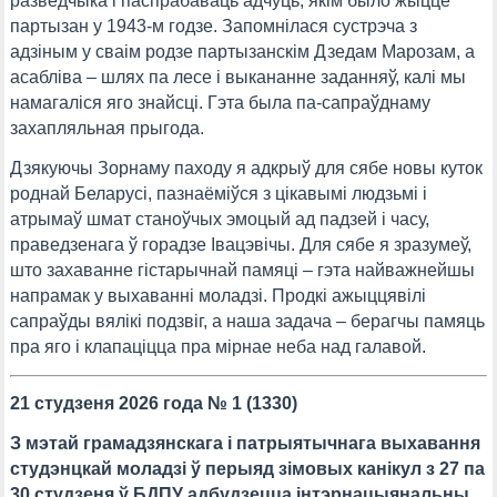
разведчыка і паспрабаваць адчуць, якім было жыццё
партызан у 1943-м годзе. Запомнілася сустрэча з
адзіным у сваім родзе партызанскім Дзедам Марозам, а
асабліва – шлях па лесе і выкананне заданняў, калі мы
намагаліся яго знайсці. Гэта была па-сапраўднаму
захапляльная прыгода.
Дзякуючы Зорнаму паходу я адкрыў для сябе новы куток
роднай Беларусі, пазнаёміўся з цікавымі людзьмі і
атрымаў шмат станоўчых эмоцый ад падзей і часу,
праведзенага ў горадзе Івацэвічы. Для сябе я зразумеў,
што захаванне гістарычнай памяці – гэта найважнейшы
напрамак у выхаванні моладзі. Продкі ажыццявілі
сапраўды вялікі подзвіг, а наша задача – берагчы памяць
пра яго і клапаціцца пра мірнае неба над галавой.
21 студзеня 2026 года № 1 (1330)
З мэтай грамадзянскага і патрыятычнага выхавання
студэнцкай моладзі ў перыяд зімовых канікул з 27 па
30 студзеня ў БДПУ адбудзецца інтэрнацыянальны