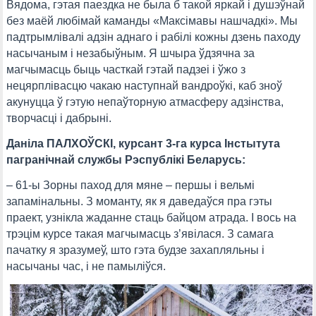
Вядома, гэтая паездка не была б такой яркай і душэўнай
без маёй любімай каманды «Максімавы нашчадкі». Мы
падтрымлівалі адзін аднаго і рабілі кожны дзень паходу
насычаным і незабыўным. Я шчыра ўдзячна за
магчымасць быць часткай гэтай падзеі і ўжо з
нецярплівасцю чакаю наступнай вандроўкі, каб зноў
акунуцца ў гэтую непаўторную атмасферу адзінства,
творчасці і дабрыні.
Даніла ПАЛХОЎСКІ, курсант 3-га курса Інстытута
пагранічнай службы Рэспублікі Беларусь:
– 61-ы Зорны паход для мяне – першы і вельмі
запамінальны. З моманту, як я даведаўся пра гэты
праект, узнікла жаданне стаць байцом атрада. І вось на
трэцім курсе такая магчымасць з’явілася. З самага
пачатку я зразумеў, што гэта будзе захапляльны і
насычаны час, і не памыліўся.