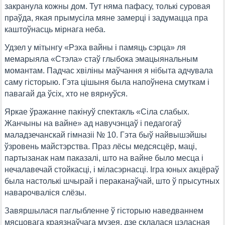
закранула кожны дом. Тут няма пафасу, толькі суровая
праўда, якая прымусіла мяне замерці і задумацца пра
каштоўнасць мірнага неба.
Удзел у мітынгу «Рэха вайны і памяць сэрца» ля
мемарыяла «Стэла» стаў глыбока эмацыянальным
момантам. Падчас хвіліны маўчання я нібыта адчувала
саму гісторыю. Гэта цішыня была напоўнена смуткам і
павагай да ўсіх, хто не вярнуўся.
Яркае ўражанне пакінуў спектакль «Сіла слабых.
Жанчыны на вайне» ад навучэнцаў і педагогаў
маладзечанскай гімназіі № 10. Гэта быў найвышэйшы
ўзровень майстэрства. Праз лёсы медсясцёр, маці,
партызанак нам паказалі, што на вайне было месца і
нечалавечай стойкасці, і міласэрнасці. Ігра юных акцёраў
была настолькі шчырай і пераканаўчай, што ў прысутных
наварочваліся слёзы.
Завяршылася паглыбленне ў гісторыю наведваннем
мясцовага краязнаўчага музея, дзе склалася цэласная