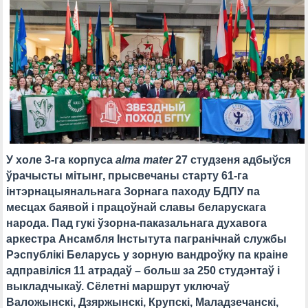
У холе 3-га корпуса
alma mater
27 студзеня адбыўся
ўрачысты мітынг, прысвечаны старту 61-га
інтэрнацыянальнага Зорнага паходу БДПУ па
месцах баявой і працоўнай славы беларускага
народа. Пад гукі ўзорна-паказальнага духавога
аркестра Ансамбля Інстытута пагранічнай службы
Рэспублікі Беларусь у зорную вандроўку па краіне
адправіліся 11 атрадаў – больш за 250 студэнтаў і
выкладчыкаў. Сёлетні маршрут уключаў
Валожынскі, Дзяржынскі, Крупскі, Маладзечанскі,