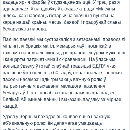
дадаць яркія фарбы ў студэнцкае жыццё. У трэці раз я
адправілася ў вандроўку ў складзе атрада «Млечны
шлях», каб наведаць гістарычна значныя пункты на
карце нашай краіны, месцы баявой і працоўнай славы
беларускага народа.
Падчас паездкі мы сустракаліся з ветэранамі, праводзілі
мітынгі ля брацкіх магіл, мемарыялаў і помнікаў, а
таксама наведвалі школы, дзе праводзілі ўрокі мужнасці
і канцэрты патрыятычнай скіраванасці. На ўласным
вопыце ўдзелу ў гэтай слаўнай традыцыі БДПУ, якая
налічвае ўжо больш за 60 гадоў, пераканалася: зорныя
паходы насамрэч адыгрываюць важную ролю ў
патрыятычным выхаванні маладога пакалення
беларусаў. Гэта спосаб захаваць памяць пра падзеі
Вялікай Айчыннай вайны і выказаць падзяку за мірнае
жыццё.
Удзел у Зорным паходзе выконвае яшчэ і важную
аб’яднальную ролю: ён дапамагае ўмацаваць
сяброўства паміж танкаўцамі, а таксама дае магчымасць