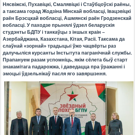
Нясвіжскі, Пухавіцкі, Смалявіцкі і Стаўбцоўскі раёны,
а таксама горад Жодзіна Мінскай вобласці, Івацэвіцкі
раён Брэсцкай вобласці, Ашмянскі раён Гродзенскай
вобласці. У паходзе прынялі ўдзел беларускія
студэнты БДПУ і танкаўцы з іншых краін –
Азербайджана, Казахстана, Кітая, Расіі. Таксама да
слаўнай «зорнай» традыцыі ўжо чацвёрты раз
далучыліся курсанты Інстытута пагранічнай службы.
Прапануем разам успомніць, якім сёлета быў старт
знакамітага падарожжа, і даведацца пра ўражанні і
эмоцыі ўдзельнікаў пасля яго завяршэння.