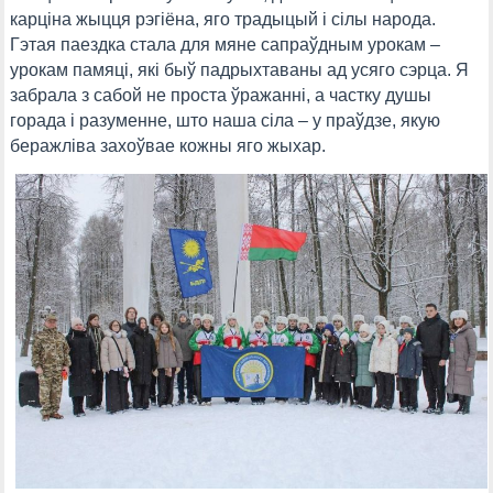
карціна жыцця рэгіёна, яго традыцый і сілы народа.
Гэтая паездка стала для мяне сапраўдным урокам –
урокам памяці, які быў падрыхтаваны ад усяго сэрца. Я
забрала з сабой не проста ўражанні, а частку душы
горада і разуменне, што наша сіла – у праўдзе, якую
беражліва захоўвае кожны яго жыхар.