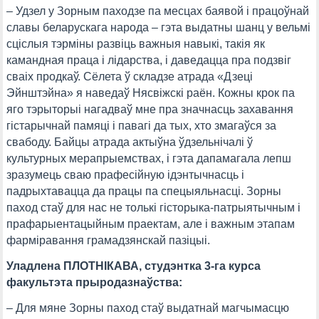
– Удзел у Зорным паходзе па месцах баявой і працоўнай
славы беларускага народа – гэта выдатны шанц у вельмі
сціслыя тэрміны развіць важныя навыкі, такія як
камандная праца і лідарства, і даведацца пра подзвіг
сваіх продкаў. Сёлета ў складзе атрада «Дзеці
Эйнштэйна» я наведаў Нясвіжскі раён. Кожны крок па
яго тэрыторыі нагадваў мне пра значнасць захавання
гістарычнай памяці і павагі да тых, хто змагаўся за
свабоду. Байцы атрада актыўна ўдзельнічалі ў
культурных мерапрыемствах, і гэта дапамагала лепш
зразумець сваю прафесійную ідэнтычнасць і
падрыхтавацца да працы па спецыяльнасці. Зорны
паход стаў для нас не толькі гісторыка-патрыятычным і
прафарыентацыйным праектам, але і важным этапам
фарміравання грамадзянскай пазіцыі.
Уладлена ПЛОТНІКАВА, студэнтка 3-га курса
факультэта прыродазнаўства:
– Для мяне Зорны паход стаў выдатнай магчымасцю