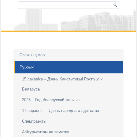
Свежы нумар
Рубрыкі
15 сакавіка – Дзень Канстытуцыі Рэспублікі
Беларусь
2026 – Год беларускай жанчыны
17 верасня — Дзень народнага адзiнства
Спецпраекты
Абітурыентам на заметку