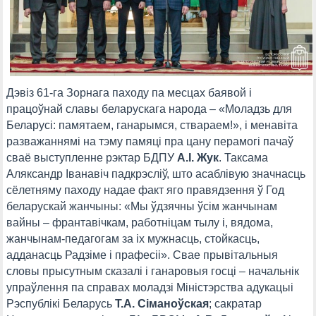
Дэвіз 61-га Зорнага паходу па месцах баявой і
працоўнай славы беларускага народа – «Моладзь для
Беларусі: памятаем, ганарымся, ствараем!», і менавіта
разважаннямі на тэму памяці пра цану перамогі пачаў
сваё выступленне рэктар БДПУ
А.І. Жук
. Таксама
Аляксандр Іванавіч падкрэсліў, што асаблівую значнасць
сёлетняму паходу надае факт яго правядзення ў Год
беларускай жанчыны: «Мы ўдзячны ўсім жанчынам
вайны – франтавічкам, работніцам тылу і, вядома,
жанчынам-педагогам за іх мужнасць, стойкасць,
адданасць Радзіме і прафесіі». Свае прывітальныя
словы прысутным сказалі і ганаровыя госці – начальнік
упраўлення па справах моладзі Міністэрства адукацыі
Рэспублікі Беларусь
Т.А. Сіманоўская
; сакратар