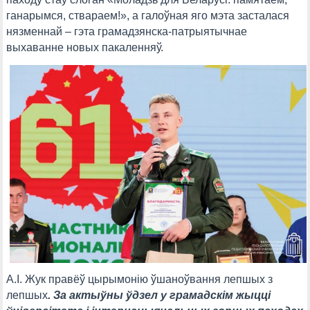
ганарымся, ствараем!», а галоўная яго мэта засталася
нязменнай – гэта грамадзянска-патрыятычнае
выхаванне новых пакаленняў.
А.І. Жук правёў цырымонію ўшаноўвання лепшых з
лепшых
. За актыўны ўдзел у грамадскім жыцці