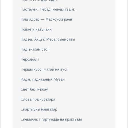
Настаўнік! Перад іменем тваім…
Наш адрас — Маскоўскі раён
Новае ў навучанні
Падзеі. Акцыі. Мерапрыемствы
Пад знакам cесіі
Персаналіі
Першы курс, матай на вус!
Радкі, падказаныя Музай
Свeт без межаў
Слова пра куратара
Спартыўны навігатар
Спецыяліст гартуецца на практыцы