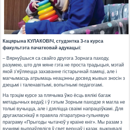
Кацярына КУЛАКОВІЧ, студэнтка 3-га курса
факультэта пачатковай адукацыі:
– Вярнуўшыся са свайго другога Зорнага паходу,
разумею, што для мяне гэта не проста традыцыя, мэтай
якой з’яўляецца захаванне гістарычнай памяці, але і
магчымасць атрымаць неацэнны досвед жывых зносін з
дзецьмі і таленавітымі, вопытнымі педагогамі.
На трэцім курсе за плячыма ўжо ёсць вялікі багаж
метадычных ведаў, і ў гэтым Зорным паходзе я магла не
толькі вучыцца, але і дзяліцца сваімі напрацоўкамі. Для
другакласнікаў я правяла літаратурна-гульнявую
праграму «Прыгоды чытачоў у краіне кніг». Мы разам з
вучнямі выпраўляліся ў свет вершаў і казак, выконвалі