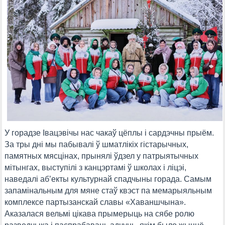
У горадзе Івацэвічы нас чакаў цёплы і сардэчны прыём.
За тры дні мы пабывалі ў шматлікіх гістарычных,
памятных мясцінах, прынялі ўдзел у патрыятычных
мітынгах, выступілі з канцэртамі ў школах і ліцэі,
наведалі аб’екты культурнай спадчыны горада. Самым
запамінальным для мяне стаў квэст па мемарыяльным
комплексе партызанскай славы «Хаваншчына».
Аказалася вельмі цікава прымерыць на сябе ролю