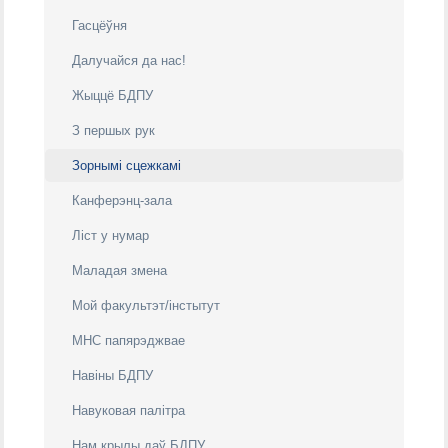
Гасцёўня
Далучайся да нас!
Жыццё БДПУ
З першых рук
Зорнымі сцежкамi
Канферэнц-зала
Ліст у нумар
Маладая змена
Мой факультэт/інстытут
МНС папярэджвае
Навіны БДПУ
Навуковая палітра
Нам крылы даў БДПУ